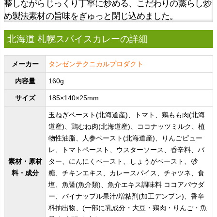
整しながらじっくり丁寧に炒める、こだわりの蒸らし炒
め製法素材の旨味をぎゅっと閉じ込めました。
北海道 札幌スパイスカレーの詳細
メーカー
タンゼンテクニカルプロダクト
内容量
160g
サイズ
185×140×25mm
玉ねぎペースト(北海道産)、トマト、鶏もも肉(北海
道産)、鶏むね肉(北海道産)、ココナッツミルク、植
物性油脂、人参ペースト(北海道産)、りんごピュー
レ、トマトペースト、ウスターソース、香辛料、バ
素材・原材
ター、にんにくペースト、しょうがペースト、砂
料・成分
糖、チキンエキス、カレースパイス、チャツネ、食
塩、魚醤(魚介類)、魚介エキス調味料 ココアパウダ
ー、パイナップル果汁/増粘剤(加工デンプン)、香辛
料抽出物、(一部に乳成分・大豆・鶏肉・りんご・魚