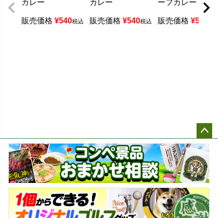
カレー
カレー
ーフカレー
販売価格
¥
540
販売価格
¥
540
販売価格
¥
594
税込
税込
税
ペー
ジト
ップ
へ