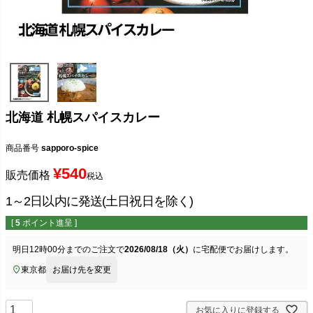
北海道 札幌スパイスカレー
商品番号
sapporo-spice
¥
540
販売価格
税込
1～2日以内に発送(土日祝日を除く)
[
5
ポイント進呈 ]
明日
12時00分
までのご注文で
2026/08/18（火）
に
宅配便
でお届けします。
東京都
お届け先を変更
お気に入りに登録する