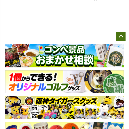
ペー
ジト
ップ
へ