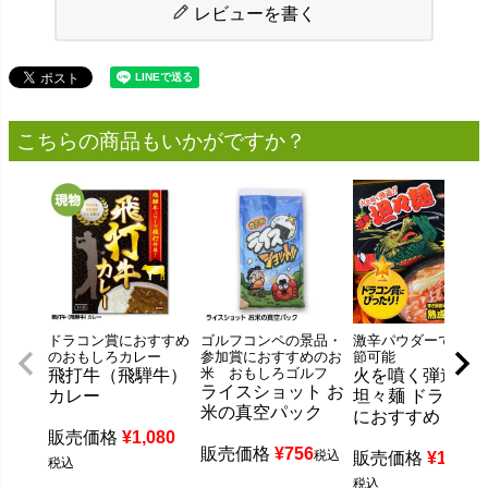
レビューを書く
こちらの商品もいかがですか？
ドラコン賞におすすめ
ゴルフコンペの景品・
激辛パウダーで辛さ
のおもしろカレー
参加賞におすすめのお
節可能
米 おもしろゴルフ
飛打牛（飛騨牛）
火を噴く弾道 激
ライスショット お
カレー
坦々麺 ドラコン
米の真空パック
におすすめ
販売価格
¥
1,080
販売価格
¥
756
税込
販売価格
¥
1,296
税込
税込