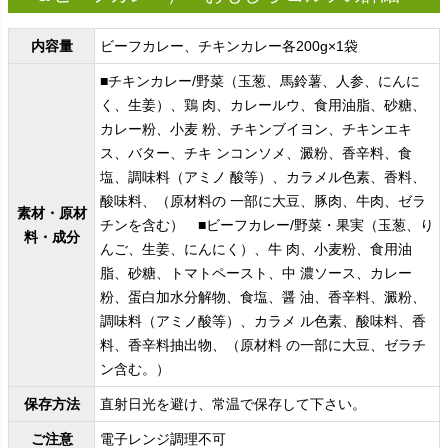
内容量
ビーフカレー、チキンカレー各200g×1袋
■チキンカレー/野菜（玉葱、馬鈴薯、人参、にんに
く、生姜）、鶏 肉、カレールウ、食用油脂、砂糖、
カレー粉、小麦 粉、チキンブイヨン、チキンエキ
ス、バター、チキ ンコンソメ、澱粉、香辛料、食
塩、調味料（アミノ 酸等）、カラメル色素、香料、
酸味料、（原材料の 一部に大豆、豚肉、牛肉、ゼラ
素材・原材
チンを含む） ■ビーフカレー/野菜・果実（玉葱、り
料・成分
んご、生姜、にんにく）、牛 肉、小麦粉、食用油
脂、砂糖、トマトペースト、中 濃ソース、カレー
粉、蛋白加水分解物、食塩、醤 油、香辛料、澱粉、
調味料（アミノ酸等）、カラメ ル色素、酸味料、香
料、香辛料抽出物、（原材料 の一部に大豆、ゼラチ
ン含む。）
保存方法
直射日光を避け、常温で保存して下さい。
ご注意
電子レンジ調理不可