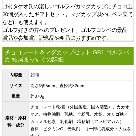
野村タケオ氏の楽しいゴルフバカマグカップにチョコ玉
20個が入ったギフトセット。マグカップ以外にペン立て
などにも使えます。
ゴルフ好きの方へのプレゼント、ゴルフコンペの景品・
賞品や参加賞、記念品や粗品におすすめです。
チョコレート＆マグカップセット GB1 ゴルフバ
カ 結局まっすぐの詳細
内容量
20個
サイズ
高さ約95mm、直径約82mm
重量
約370g
チョコレート/砂糖（外国製造、国内製造）、カカオ
マス、植物油脂、乳糖、全粉乳、水飴、オリゴ糖／
素材・原材
カラメル色素、乳化剤、増粘剤（アラビアガム）、
料・成分
香料、ビタミンC、光沢剤、（一部に乳成分・大豆を
含む）