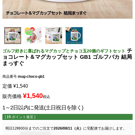
チ
ゴルフ好きに喜ばれるマグカップとチョコ玉20個のギフトセット
ョコレート＆マグカップセット GB1 ゴルフバカ 結局
まっすぐ
商品番号
mug-choco-gb1
定価
¥
1,540
¥
1,540
販売価格
税込
1～2日以内に発送(土日祝日を除く)
[
15
ポイント進呈 ]
明日
12時00分
までのご注文で
2026/08/11（火）
に
宅配便
でお届けします。