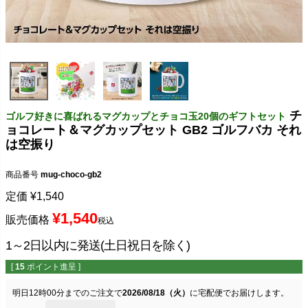
チ
ゴルフ好きに喜ばれるマグカップとチョコ玉20個のギフトセット
ョコレート＆マグカップセット GB2 ゴルフバカ それ
は空振り
商品番号
mug-choco-gb2
定価
¥
1,540
¥
1,540
販売価格
税込
1～2日以内に発送(土日祝日を除く)
[
15
ポイント進呈 ]
明日
12時00分
までのご注文で
2026/08/18（火）
に
宅配便
でお届けします。