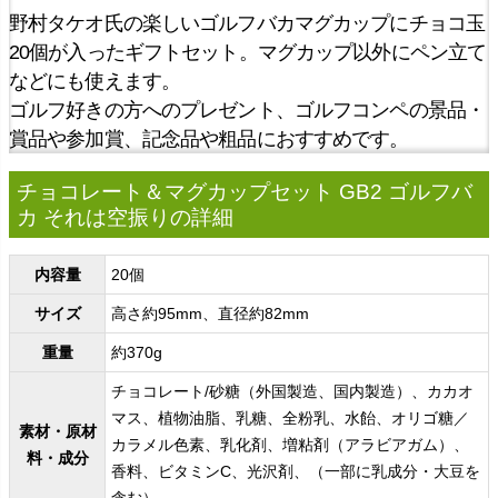
野村タケオ氏の楽しいゴルフバカマグカップにチョコ玉
20個が入ったギフトセット。マグカップ以外にペン立て
などにも使えます。
ゴルフ好きの方へのプレゼント、ゴルフコンペの景品・
賞品や参加賞、記念品や粗品におすすめです。
チョコレート＆マグカップセット GB2 ゴルフバ
カ それは空振りの詳細
内容量
20個
サイズ
高さ約95mm、直径約82mm
重量
約370g
チョコレート/砂糖（外国製造、国内製造）、カカオ
マス、植物油脂、乳糖、全粉乳、水飴、オリゴ糖／
素材・原材
カラメル色素、乳化剤、増粘剤（アラビアガム）、
料・成分
香料、ビタミンC、光沢剤、（一部に乳成分・大豆を
含む）