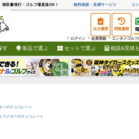
領収書発行・ゴルフ場直送OK！
無料相談・見積サービス
コ
注文履歴
閲覧履歴
ログイン
会員登録
エンタメゴルフ
探す
単品で選ぶ
セットで選ぶ
相談&見積
検索
ターのチョコレート
ャラクターのチョコレート