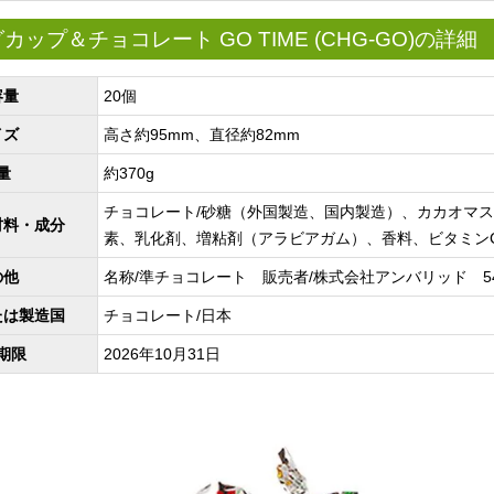
ップ＆チョコレート GO TIME (CHG-GO)の詳細
容量
20個
イズ
高さ約95mm、直径約82mm
量
約370g
チョコレート/砂糖（外国製造、国内製造）、カカオマ
材料・成分
素、乳化剤、増粘剤（アラビアガム）、香料、ビタミン
の他
名称/準チョコレート 販売者/株式会社アンバリッド 542-00
たは製造国
チョコレート/日本
期限
2026年10月31日