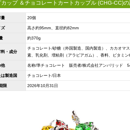
カップ ＆チョコレートカートカップル (CHG-CC)
容量
20個
イズ
高さ約95mm、直径約82mm
量
約370g
チョコレート/砂糖（外国製造、国内製造）、カカオマ
材料・成分
素、乳化剤、増粘剤（アラビアガム）、香料、ビタミン
の他
名称/準チョコレート 販売者/株式会社アンバリッド 542-00
たは製造国
チョコレート/日本
期限
2026年10月31日