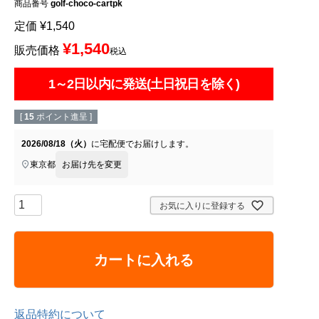
商品番号
golf-choco-cartpk
定価
¥
1,540
¥
1,540
販売価格
税込
1～2日以内に発送(土日祝日を除く)
[
15
ポイント進呈 ]
2026/08/18（火）
に
宅配便
でお届けします。
東京都
お届け先を変更
お気に入りに登録する
カートに入れる
返品特約について