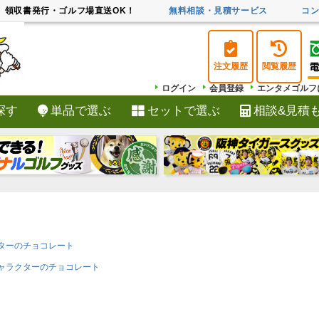
領収書発行・ゴルフ場直送OK！
無料相談・見積サービス
コ
注文履歴
閲覧履歴
ログイン
会員登録
エンタメゴルフ
探す
単品で選ぶ
セットで選ぶ
相談&見積
検索
ターのチョコレート
ャラクターのチョコレート