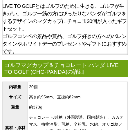
LIVE TO GOLFとはゴルフのために生きる、ゴルフが生
きがい。ゴルフ一筋の方にぴったりなパンダがゴルフを
するデザインのマグカップにチョコ玉20個が入ったギフ
トセット。
ゴルフコンペの景品や賞品、ゴルフ好きの方へのバレン
タインやホワイトデーのプレゼントやギフトにおすすめ
です。
ゴルフマグカップ＆チョコレート パンダ LIVE
TO GOLF (CHG-PANDA)の詳細
内容量
20個
サイズ
高さ約95mm、直径約82mm
重量
約370g
チョコレート/砂糖（外国製造、国内製造）、カカオ
マス、植物油脂、乳糖、全粉乳、水飴、オリゴ糖／
素材・原材