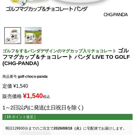
ゴル
ゴルフをするパンダデザインのマグカップ入りチョコレート
フマグカップ＆チョコレート パンダ LIVE TO GOLF
(CHG-PANDA)
商品番号
golf-choco-panda
定価
¥
1,540
¥
1,540
販売価格
税込
1～2日以内に発送(土日祝日を除く)
[
15
ポイント進呈 ]
明日
12時00分
までのご注文で
2026/08/18（火）
に
宅配便
でお届けします。