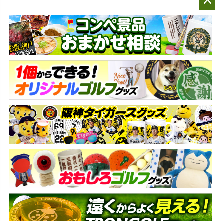
ペー
ジト
ップ
へ