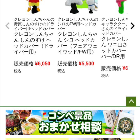
クレヨンしんちゃんの
クレヨンしんちゃんの
クレヨンしんちゃん
野原しんのすけのドラ
シロのFW用ヘッドカ
キャラクター、ワニ
イバー用ヘッドカバー
バー
さんのドライバー用
ッドカバー
クレヨンしんちゃ
クレヨンしんちゃ
クレヨンしんち
ん しんのすけ ヘ
ん シロ ヘッドカ
ん ワニ山さん ヘ
ッドカバー（ドラ
バー（フェアウェ
ッドカバー ドラ
イバー用）
イウッド/FW用）
バー/DR用
販売価格
¥
6,050
販売価格
¥
5,500
販売価格
¥
6,050
税込
税込
税込
ペー
ジト
ップ
へ