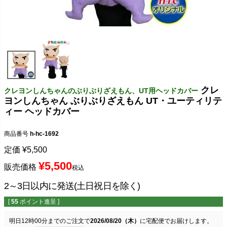
クレ
クレヨンしんちゃんのぶりぶりざえもん、UT用ヘッドカバー
ヨンしんちゃん ぶりぶりざえもん UT・ユーティリテ
ィー ヘッドカバー
商品番号
h-hc-1692
定価
¥
5,500
¥
5,500
販売価格
税込
2～3日以内に発送(土日祝日を除く)
[
55
ポイント進呈 ]
明日
12時00分
までのご注文で
2026/08/20（木）
に
宅配便
でお届けします。