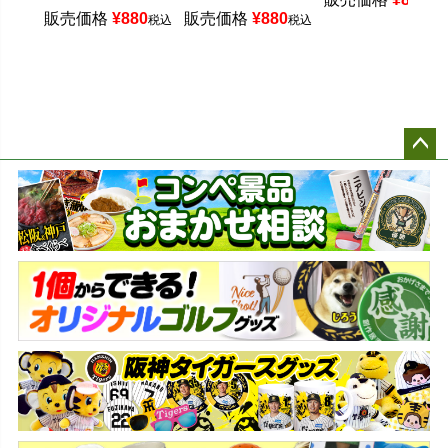
税
販売価格
¥
880
販売価格
¥
880
税込
税込
ペー
ジト
ップ
へ