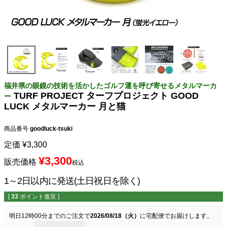
福井県の眼鏡の技術を活かしたゴルフ運を呼び寄せるメタルマーカ
TURF PROJECT ターフプロジェクト GOOD
ー
LUCK メタルマーカー 月と猫
商品番号
goodluck-tsuki
定価
¥
3,300
¥
3,300
販売価格
税込
1～2日以内に発送(土日祝日を除く)
[
33
ポイント進呈 ]
明日
12時00分
までのご注文で
2026/08/18（火）
に
宅配便
でお届けします。