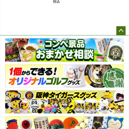
税込
ペー
ジト
ップ
へ