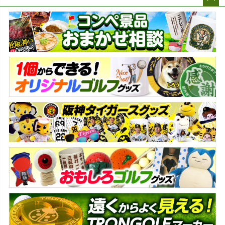
ペー
ジト
ップ
へ