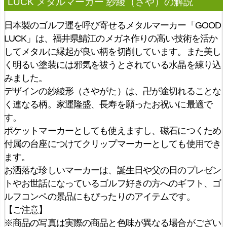
LUCK メタルマーカー 紗綾（さや）
の解説
日本製のゴルフ運を呼び寄せるメタルマーカー「GOOD
LUCK」は、福井県鯖江のメガネ作りの高い技術を活か
してメタルに縁起が良い柄を切削しています。また美し
く明るい塗装には邪気を祓うとされている水晶を練り込
みました。
デザインの紗綾形（さやがた）は、卍が途切れることな
く連なる柄。家運隆盛、長寿を願ったお祝いに最適で
す。
ポケットマーカーとしても使えますし、磁石につくため
付属の台座につけてクリップマーカーとしても使用でき
ます。
お洒落な珍しいマーカーは、誕生日や父の日のプレゼン
トやお世話になっているゴルフ好きの方へのギフト、ゴ
ルフコンペの景品にもぴったりのアイテムです。
【ご注意】
※商品の写真は実際の商品と色味が異なる場合がござい