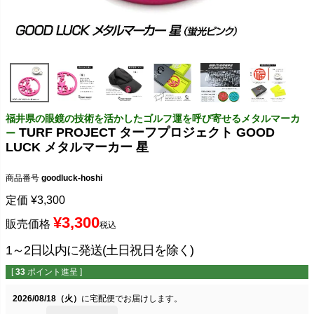
福井県の眼鏡の技術を活かしたゴルフ運を呼び寄せるメタルマーカ
TURF PROJECT ターフプロジェクト GOOD
ー
LUCK メタルマーカー 星
商品番号
goodluck-hoshi
定価
¥
3,300
¥
3,300
販売価格
税込
1～2日以内に発送(土日祝日を除く)
[
33
ポイント進呈 ]
2026/08/18（火）
に
宅配便
でお届けします。