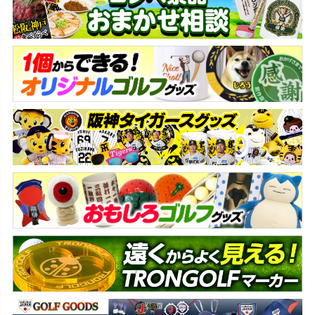
ジト
ップ
へ