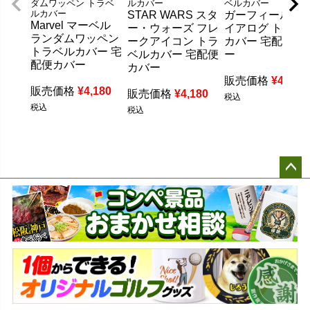
ダムワッペン トラベ
ルカバー
ベルカバー
ルカバー
STAR WARS スタ
ガーフィールド 
Marvel マーベル
ー・ウォーズ フレ
イアログ トラベ
ランダムワッペン
ークアイコン トラ
カバー 宅配便カ
トラベルカバー 宅
ベルカバー 宅配便
ー
配便カバー
カバー
販売価格
¥
4,180
販売価格
¥
4,180
販売価格
¥
4,180
税込
税込
税込
ペー
ジト
ップ
へ