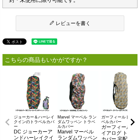
レビューを書く
こちらの商品もいかがですか？
ジョーカー＆ハーレイ
Marvel マーベル ラン
ガーフィールドのト
クインのトラベルカバ
ダムワッペン トラベ
ベルカバー
ー
ルカバー
ガーフィールド 
DC ジョーカーア
Marvel マーベル
イアログ トラベ
ンドハーレイクイ
ランダムワッペン
カバー 宅配便カ