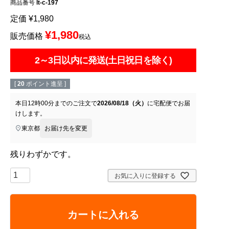
商品番号
lt-c-197
定価
¥
1,980
¥
1,980
販売価格
税込
2～3日以内に発送(土日祝日を除く)
[
20
ポイント進呈 ]
本日
12時00分
までのご注文で
2026/08/18（火）
に
宅配便
でお届
けします。
東京都
お届け先を変更
残りわずかです。
お気に入りに登録する
カートに入れる