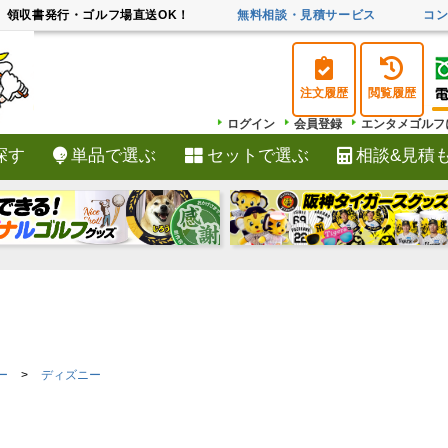
領収書発行・ゴルフ場直送OK！
無料相談・見積サービス
コ
注文履歴
閲覧履歴
ログイン
会員登録
エンタメゴルフ
探す
単品で選ぶ
セットで選ぶ
相談&見積
検索
ー
ディズニー