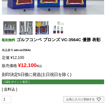
ゴルフコンペ ブロンズ VC-3564C 優勝 表彰
彫刻無料
商品番号
win-ve3564c
定価
¥
12,100
¥
12,100
販売価格
税込
刻印決定5日後に発送(土日祝日を除く)
[
121
ポイント進呈 ]
送料込
お気に入りに登録する