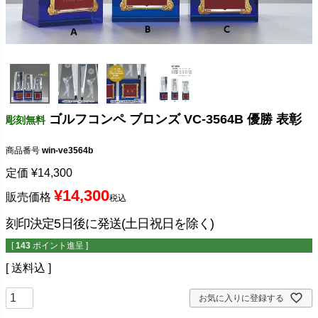
ゴルフコンペ ブロンズ VC-3564B 優勝 表彰
彫刻無料
商品番号
win-ve3564b
定価
¥
14,300
¥
14,300
販売価格
税込
刻印決定5日後に発送(土日祝日を除く)
[
143
ポイント進呈 ]
送料込
お気に入りに登録する