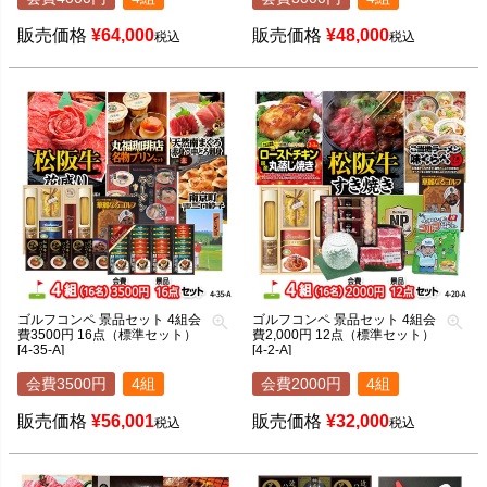
販売価格
¥
64,000
販売価格
¥
48,000
税込
税込
ゴルフコンペ 景品セット 4組会
ゴルフコンペ 景品セット 4組会
費3500円 16点（標準セット）
費2,000円 12点（標準セット）
[4-35-A]
[4-2-A]
会費3500円
4組
会費2000円
4組
販売価格
¥
56,001
販売価格
¥
32,000
税込
税込