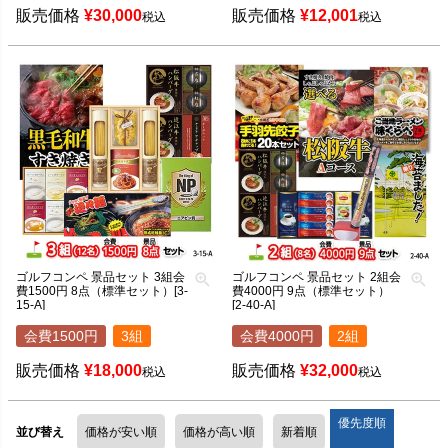
販売価格
¥
30,000
販売価格
¥
12,001
税込
税込
ゴルフコンペ 景品セット 3組会
ゴルフコンペ 景品セット 2組会
費1500円 8点（標準セット）[3-
費4000円 9点（標準セット）
15-A]
[2-40-A]
会費1500円
3組
会費4000円
2組
販売価格
¥
18,000
販売価格
¥
32,000
税込
税込
優先度順
並び替え
価格が安い順
価格が高い順
新着順