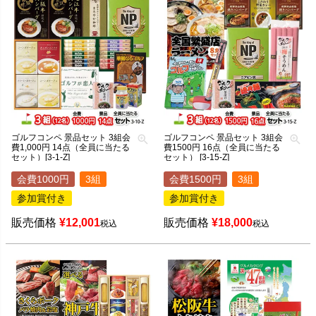
ゴルフコンペ 景品セット 3組会
ゴルフコンペ 景品セット 3組会
費1,000円 14点（全員に当たる
費1500円 16点（全員に当たる
セット）[3-1-Z]
セット） [3-15-Z]
会費1000円
3組
会費1500円
3組
参加賞付き
参加賞付き
販売価格
¥
12,001
販売価格
¥
18,000
税込
税込