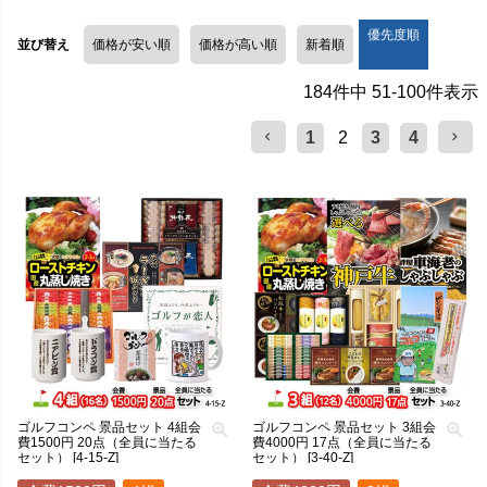
優先度順
並び替え
価格が安い順
価格が高い順
新着順
184
件中
51
-
100
件表示
1
2
3
4
ゴルフコンペ 景品セット 4組会
ゴルフコンペ 景品セット 3組会
費1500円 20点（全員に当たる
費4000円 17点（全員に当たる
セット） [4-15-Z]
セット） [3-40-Z]