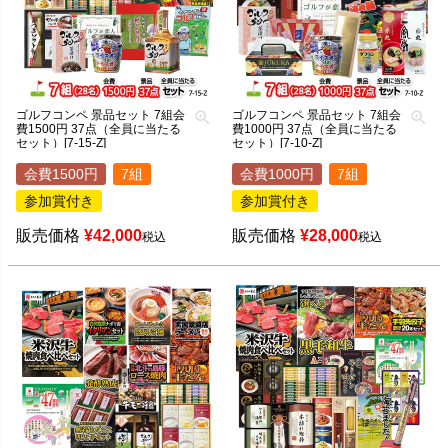
ゴルフコンペ 景品セット 7組会
ゴルフコンペ 景品セット 7組会
費1500円 37点（全員に当たる
費1000円 37点（全員に当たる
セット）[7-15-Z]
セット）[7-10-Z]
会費1500円
7組
会費1000円
7組
参加賞付き
参加賞付き
販売価格
¥
42,000
販売価格
¥
28,000
税込
税込