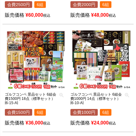
会費2500円
6組
会費2000円
6組
販売価格
¥
60,000
販売価格
¥
48,000
税込
税込
ゴルフコンペ 景品セット 6組会
ゴルフコンペ 景品セット 6組会
費1500円 18点（標準セット）
費1000円 14点（標準セット）
[6-15-A]
[6-10-A]
会費1500円
6組
会費1000円
6組
販売価格
¥
36,000
販売価格
¥
24,000
税込
税込