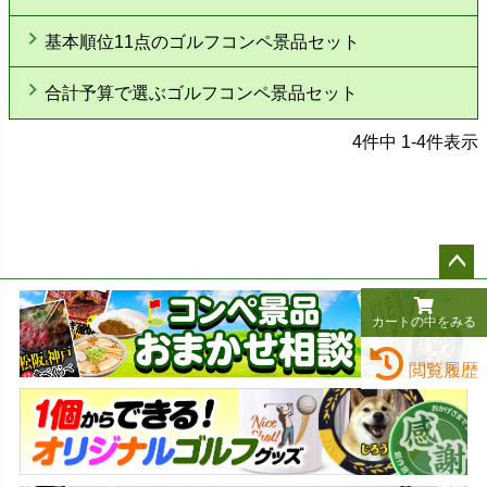
基本順位11点のゴルフコンペ景品セット
合計予算で選ぶゴルフコンペ景品セット
4
件中
1
-
4
件表示
ペー
カートの中をみる
ジト
ップ
閲覧履歴
へ