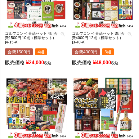
ゴルフコンペ 景品セット 4組会
ゴルフコンペ 景品セット 3組会
費1500円 10点（標準セット）
費4000円 12点（標準セット）
[4-15-A]
[3-40-A]
会費1500円
4組
会費4000円
3組
販売価格
¥
24,000
販売価格
¥
48,000
税込
税込