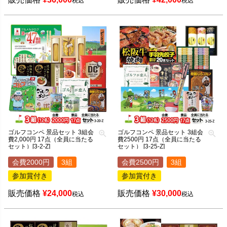
税込
税込
ゴルフコンペ 景品セット 3組会
ゴルフコンペ 景品セット 3組会
費2,000円 17点（全員に当たる
費2500円 17点（全員に当たる
セット）[3-2-Z]
セット） [3-25-Z]
会費2000円
3組
会費2500円
3組
参加賞付き
参加賞付き
販売価格
¥
24,000
販売価格
¥
30,000
税込
税込