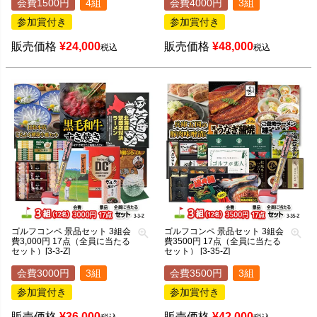
会費1500円
4組
会費4000円
3組
参加賞付き
参加賞付き
販売価格
¥
24,000
販売価格
¥
48,000
税込
税込
ゴルフコンペ 景品セット 3組会
ゴルフコンペ 景品セット 3組会
費3,000円 17点（全員に当たる
費3500円 17点（全員に当たる
セット）[3-3-Z]
セット） [3-35-Z]
会費3000円
3組
会費3500円
3組
参加賞付き
参加賞付き
販売価格
¥
36,000
販売価格
¥
42,000