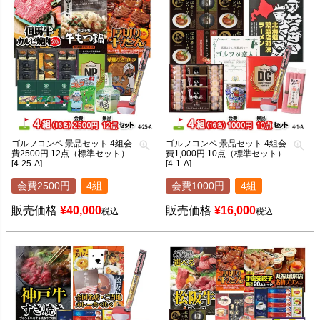
ゴルフコンペ 景品セット 4組会
ゴルフコンペ 景品セット 4組会
費2500円 12点（標準セット）
費1,000円 10点（標準セット）
[4-25-A]
[4-1-A]
会費2500円
4組
会費1000円
4組
販売価格
¥
40,000
販売価格
¥
16,000
税込
税込