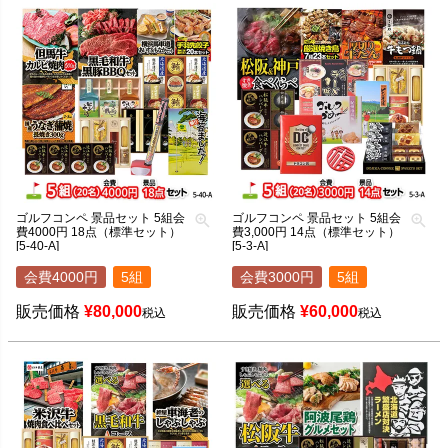
ゴルフコンペ 景品セット 5組会
ゴルフコンペ 景品セット 5組会
費4000円 18点（標準セット）
費3,000円 14点（標準セット）
[5-40-A]
[5-3-A]
会費4000円
5組
会費3000円
5組
販売価格
¥
80,000
販売価格
¥
60,000
税込
税込