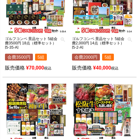
ゴルフコンペ 景品セット 5組会
ゴルフコンペ 景品セット 5組会
費3500円 18点（標準セット）
費2,000円 14点（標準セット）
[5-35-A]
[5-2-A]
会費3500円
5組
会費2000円
5組
販売価格
¥
70,000
販売価格
¥
40,000
税込
税込