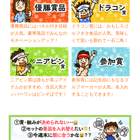
優勝賞品にはパネル付き目録
ドラコン賞には、おもしろゴ
が人気。豪華賞品でみんなの
ルフネタ食品が人気。美味し
モチベーションアップ！
くて笑いも取れて一石二鳥！
ニアピン賞は誰もが喜ぶアイ
参加賞には記念品にもなるゴ
テムがおすすめ。当店人気ナ
ルフマーカーが人気。名入れ
ンバーワンはピンそばです！
することもできます♪