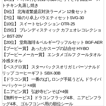
トチキン丸蒸し焼き
【5位】 北海道繁盛店対決ラーメン 12食セット
【7位】 味のり卓上バラエティセットSVG-30
【10位】 スイートセレクション OTR-25
【15位】 ブレンディスティック カフェオレコレクショ
ン BST-20V
【20位】 堂島珈琲＆ベルギーワッフルセット BGF-AER
【ブービー賞】 あったかスープの詰合せ HY-BO
【ブービーメーカー賞】 エンタメゴルフ クールタオル
冷感タオル
【ベスグロ賞】 スターバックスオリガミパーソナルド
リップ コーヒーギフト SBX-30B
【ドラコン賞】 一番のばしロング手延うどん ドライバ
ーパッケージ ×4個
【ニアピン賞】 弘妙寺ピンそば×4個
【無料サービス】ドラコンフラッグ4本、ニアピンフラ
ッグ4本、ゴルフコンペ用の順位シール