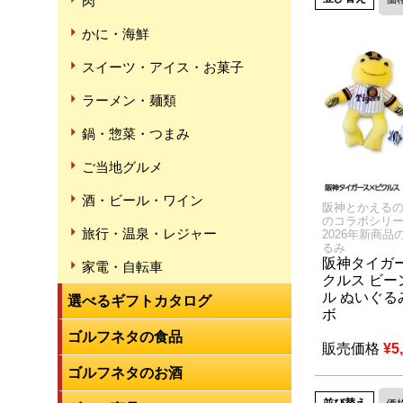
肉
かに・海鮮
スイーツ・アイス・お菓子
ラーメン・麺類
鍋・惣菜・つまみ
ご当地グルメ
酒・ビール・ワイン
阪神とかえる
のコラボシリ
旅行・温泉・レジャー
2026年新商品
るみ
阪神タイガ
家電・自転車
クルス ビー
ル ぬいぐる
選べるギフトカタログ
ボ
ゴルフネタの食品
販売価格
¥
5
ゴルフネタのお酒