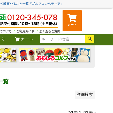
し商品
ンペ幹事やること一覧「ゴルフコンペディア」
なし商品を表示しない
号/JANコード
カート
について
ご利用ガイド
よくあるご質問
もり
カート
順
登録順
価格が安い順
が高い順
優先度順
レビュー順
ワードヒット順
一覧
詳細検索
2
件中
1
-
2
件表示