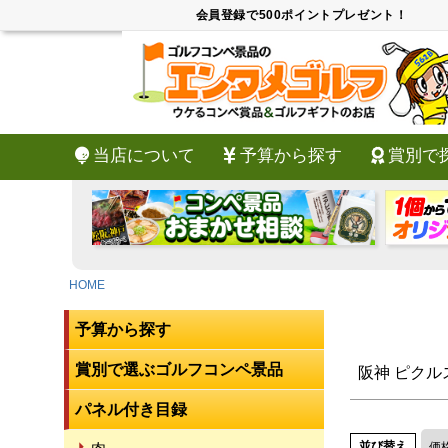
キー
会員登録で500ポイントプレゼント！
価格
当店について
予算から探す
賞別で
HOME
予算から探す
賞別で選ぶゴルフコンペ景品
阪神 ピクル
パネル付き目録
並び替え
価