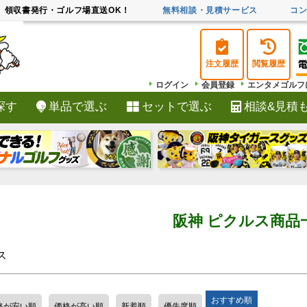
ワード
在庫な
領収書発行・ゴルフ場直送OK！
無料相談・見積サービス
コ
在庫
商品番
注文履歴
閲覧履歴
〜
ログイン
会員登録
エンタメゴルフ
探す
単品で選ぶ
セットで選ぶ
相談&見積
検索
並び順
新着
価格
キー
阪神 ピクルス商品
検索
ス
おすすめ順
格が安い順
価格が高い順
新着順
優先度順