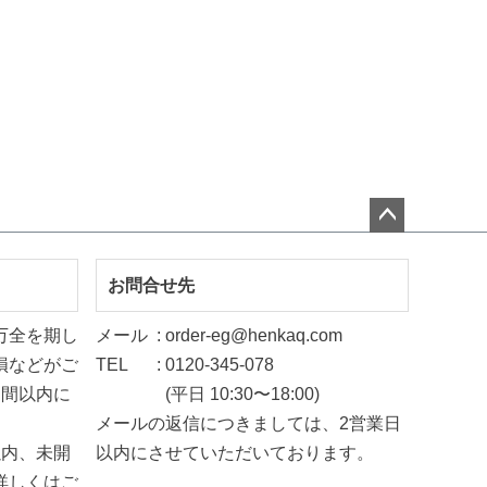
ペー
ジト
お問合せ先
ップ
万全を期し
メール
order-eg@henkaq.com
へ
損などがご
TEL
0120-345-078
週間以内に
(平日 10:30〜18:00)
メールの返信につきましては、2営業日
以内、未開
以内にさせていただいております。
詳しくは
ご