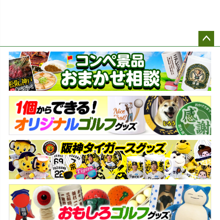
ペー
ジト
ップ
へ