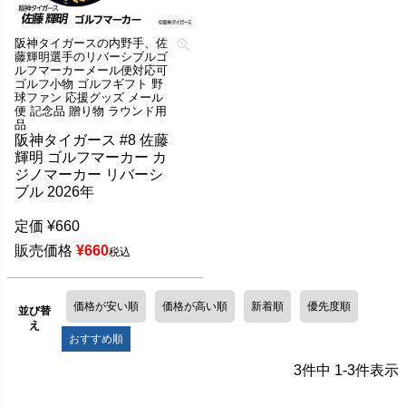
阪神タイガースの内野手、佐
藤輝明選手のリバーシブルゴ
ルフマーカーメール便対応可
ゴルフ小物 ゴルフギフト 野
球ファン 応援グッズ メール
便 記念品 贈り物 ラウンド用
品
阪神タイガース #8 佐藤
輝明 ゴルフマーカー カ
ジノマーカー リバーシ
ブル 2026年
定価
¥
660
販売価格
¥
660
税込
価格が安い順
価格が高い順
新着順
優先度順
並び替
え
おすすめ順
3
件中
1
-
3
件表示