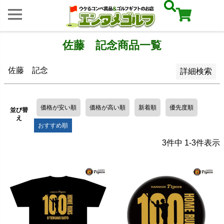
レビュー順
キーワードヒット順
佐藤 記念商品一覧
検索
佐藤 記念
詳細検索
価格が安い順
価格が高い順
新着順
優先度順
並び替
え
おすすめ順
3
件中
1
-
3
件表示