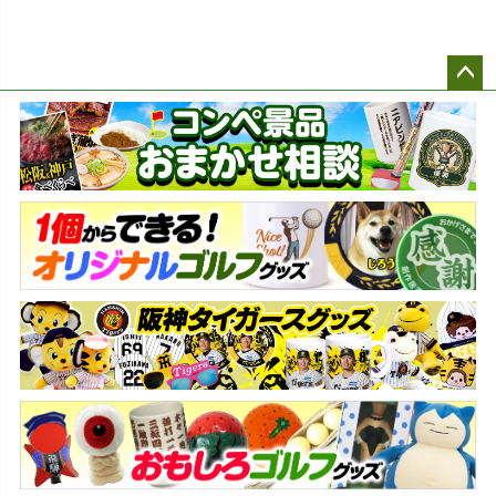
ペー
ジト
ップ
へ