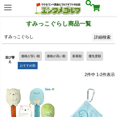
レビュー順
キーワードヒット順
すみっこぐらし商品一覧
検索
すみっこぐらし
詳細検索
価格が安い順
価格が高い順
新着順
優先度順
並び替
え
おすすめ順
2
件中
1
-
2
件表示