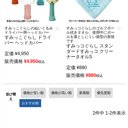
すみっこぐらしのぬいぐるみ
すみっコぐらしのゴルフボー
ドライバー用ヘッドカバー
ル拭きタオル、使用中にボー
ルを落としにくい袋型の形状
すみっこぐらし ドライ
です
バー ヘッドカバー
すみっコぐらし スタン
ダードすみっコ クリー
定価
¥
4,950
ナータオルS
販売価格
¥
4,950
税込
定価
¥
880
販売価格
¥
880
税込
価格が安い順
価格が高い順
新着順
優先度順
並び替
え
おすすめ順
2
件中
1
-
2
件表示