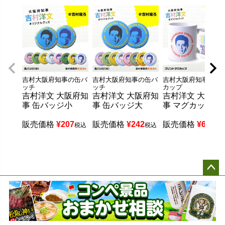
吉村大阪府知事の缶バ
吉村大阪府知事の缶バ
吉村大阪府知事のマ
ッチ
ッチ
カップ
吉村洋文 大阪府知
吉村洋文 大阪府知
吉村洋文 大阪府
事 缶バッジ小
事 缶バッジ大
事 マグカップ
販売価格
¥
207
販売価格
¥
242
販売価格
¥
693
税込
税込
税
ペー
ジト
ップ
へ