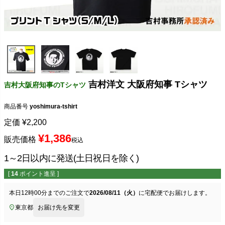
吉村洋文 大阪府知事 Tシャツ
吉村大阪府知事のTシャツ
商品番号
yoshimura-tshirt
定価
¥
2,200
¥
1,386
販売価格
税込
1～2日以内に発送(土日祝日を除く)
[
14
ポイント進呈 ]
本日
12時00分
までのご注文で
2026/08/11（火）
に
宅配便
でお届けします。
東京都
お届け先を変更