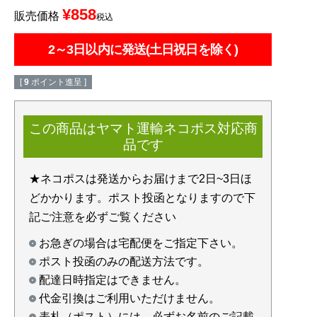
¥
858
販売価格
税込
2～3日以内に発送(土日祝日を除く)
[
9
ポイント進呈 ]
この商品はヤマト運輸ネコポス対応商
品です
★ネコポスは発送からお届けまで2日~3日ほ
どかかります。ポスト投函となりますので下
記ご注意を必ずご覧ください
お急ぎの場合は宅配便をご指定下さい。
ポスト投函のみの配送方法です。
配達日時指定はできません。
代金引換はご利用いただけません。
表札（ポスト）には、必ずお名前のご記載