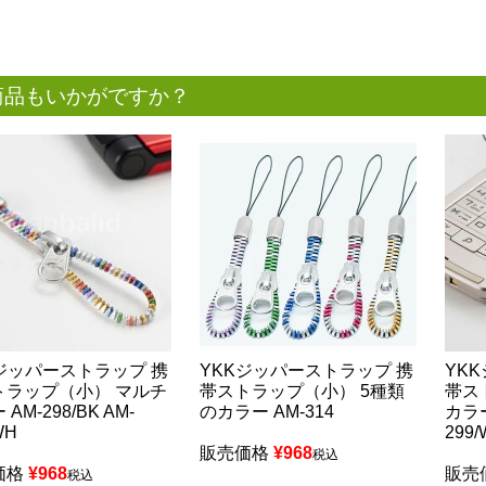
商品もいかがですか？
Kジッパーストラップ 携
YKKジッパーストラップ 携
YK
トラップ（小） マルチ
帯ストラップ（小） 5種類
帯ス
AM-298/BK AM-
のカラー AM-314
カラー
WH
299
販売価格
¥
968
税込
価格
¥
968
販売
税込