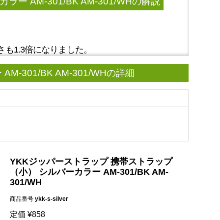
AM-301/BK AM-301/WH
の解説
。
も1.3倍になりました。
301/BK AM-301/WHの詳細
YKKジッパーストラップ 携帯ストラップ
（小） シルバーカラー AM-301/BK AM-
301/WH
商品番号
ykk-s-silver
定価
¥
858