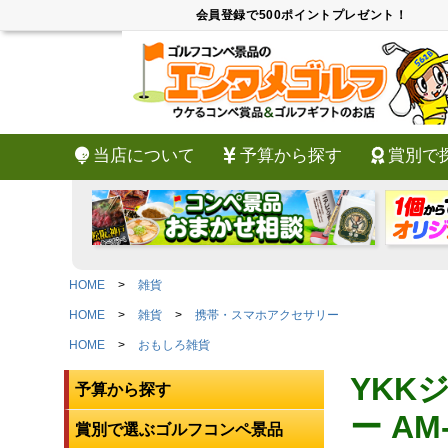
会員登録で500ポイントプレゼント！
当店について
予算から探す
賞別で
HOME
雑貨
HOME
雑貨
携帯・スマホアクセサリー
HOME
おもしろ雑貨
YKK
予算から探す
ー AM-
賞別で選ぶゴルフコンペ景品