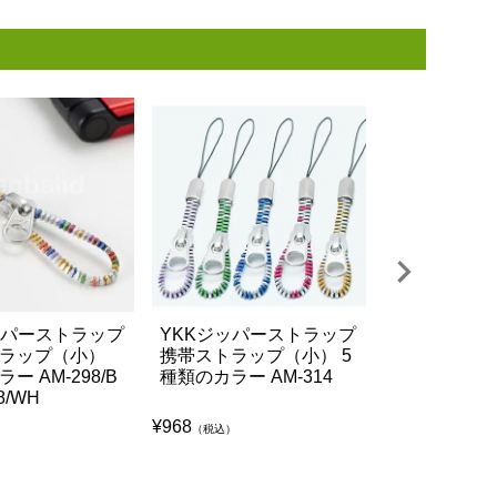
ッパーストラップ
YKKジッパーストラップ
YKKジッパ
ラップ（小）
携帯ストラップ（小） 5
ネックストラ
ー AM-298/B
種類のカラー AM-314
バーカラー AM
8/WH
AM-303/WH
¥
968
（税込）
¥
2,310
）
（税込）