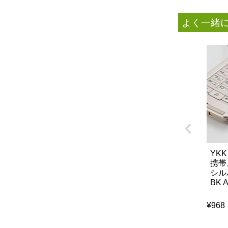
よく一緒
YK
携帯
シル
BK 
¥
968