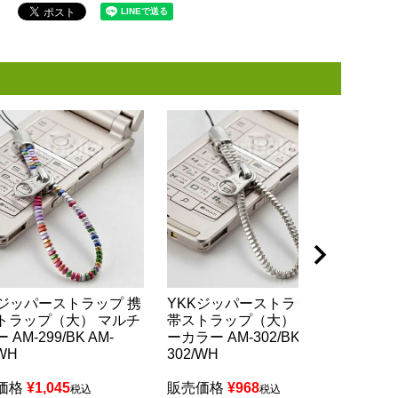
Kジッパーストラップ 携
YKKジッパーストラップ 携
YK
トラップ（大） マルチ
帯ストラップ（大） シルバ
帯ス
 AM-299/BK AM-
ーカラー AM-302/BK AM-
のカ
/WH
302/WH
トラ
価格
¥
1,045
販売価格
¥
968
販売
税込
税込