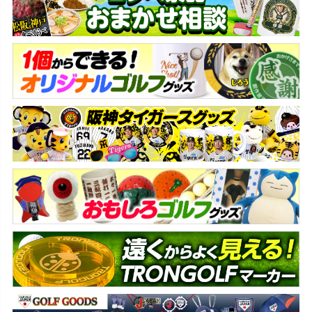
ジト
ップ
へ