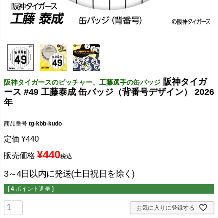
阪神タイガ
阪神タイガースのピッチャー、工藤選手の缶バッジ
ース #49 工藤泰成 缶バッジ（背番号デザイン） 2026
年
商品番号
tg-kbb-kudo
定価
¥
440
¥
440
販売価格
税込
3～4日以内に発送(土日祝日を除く)
[
4
ポイント進呈 ]
お気に入りに登録する