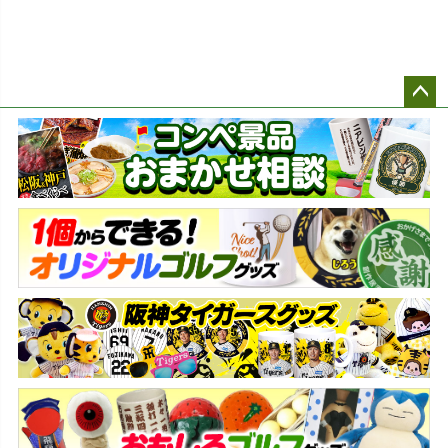
ペー
ジト
ップ
へ