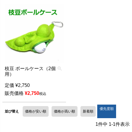
枝豆 ボールケース（2個
用）
定価
¥
2,750
販売価格
¥
2,750
税込
優先度順
並び替え
価格が安い順
価格が高い順
新着順
1
件中
1
-
1
件表示