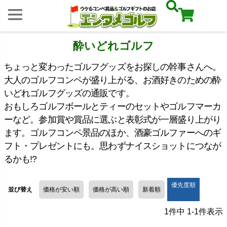
酔いどれゴルフ
ちょっと変わったゴルフグッズをお探しの幹事さんへ。
大人のゴルフコンペが盛り上がる、お酒好きのための酔
いどれゴルフグッズの通販です。
おもしろゴルフボールとティーのセットやゴルフマーカ
ーなど。参加賞や賞品に選ぶと表彰式が一層盛り上がり
ます。ゴルフコンペ景品のほか、酒豪ゴルファーへのギ
フト・プレゼントにも。思わずナイスショットにつなが
るかも!?
優先度順
並び替え
価格が安い順
価格が高い順
新着順
1
件中
1
-
1
件表示