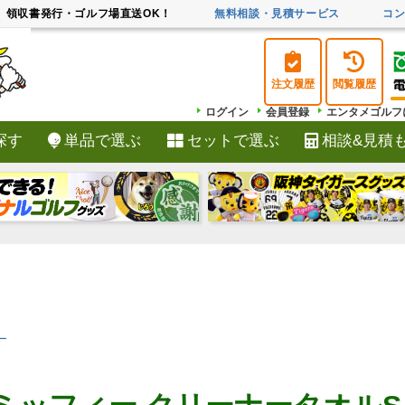
領収書発行・ゴルフ場直送OK！
無料相談・見積サービス
コ
注文履歴
閲覧履歴
ログイン
会員登録
エンタメゴルフ
探す
単品で選ぶ
セットで選ぶ
相談&見積
検索
ー