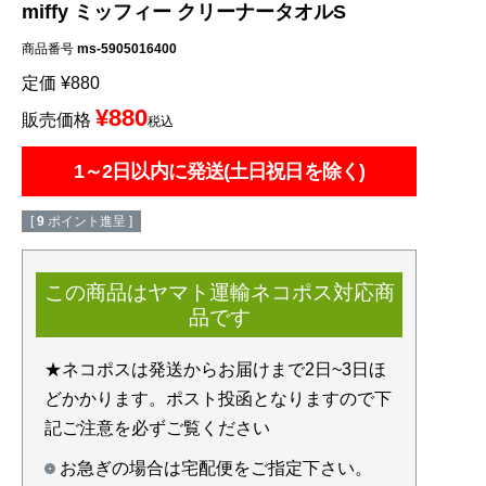
miffy ミッフィー クリーナータオルS
商品番号
ms-5905016400
定価
¥
880
¥
880
販売価格
税込
1～2日以内に発送(土日祝日を除く)
[
9
ポイント進呈 ]
この商品はヤマト運輸ネコポス対応商
品です
★ネコポスは発送からお届けまで2日~3日ほ
どかかります。ポスト投函となりますので下
記ご注意を必ずご覧ください
お急ぎの場合は宅配便をご指定下さい。