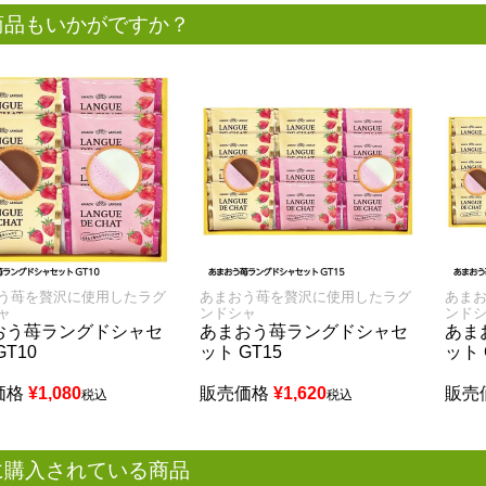
商品もいかがですか？
う苺を贅沢に使用したラグ
あまおう苺を贅沢に使用したラグ
あま
ャ
ンドシャ
ンド
おう苺ラングドシャセ
あまおう苺ラングドシャセ
あま
GT10
ット GT15
ット 
価格
¥
1,080
販売価格
¥
1,620
販売
税込
税込
に購入されている商品