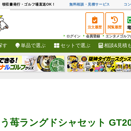
領収書発行・ゴルフ場直送OK！
無料相談・見積サービス
コ
注文履歴
閲覧履歴
ログイン
会員登録
エンタメゴルフ
探す
単品で選ぶ
セットで選ぶ
相談&見積
検索
う苺ラングドシャセット GT2