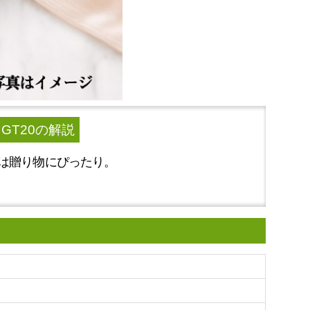
T20
の解説
は贈り物にぴったり。
）