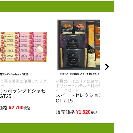
おう苺を贅沢に使用したラグ
小樽のベイエリアに建つシーサイ
小樽
シャ
ドリゾートホテルの料理長監修ス
ドリ
イーツセット
イー
おう苺ラングドシャセ
スイートセレクション
スイ
GT25
OTR-15
OTR
価格
¥
2,700
税込
販売価格
¥
1,620
販売
税込