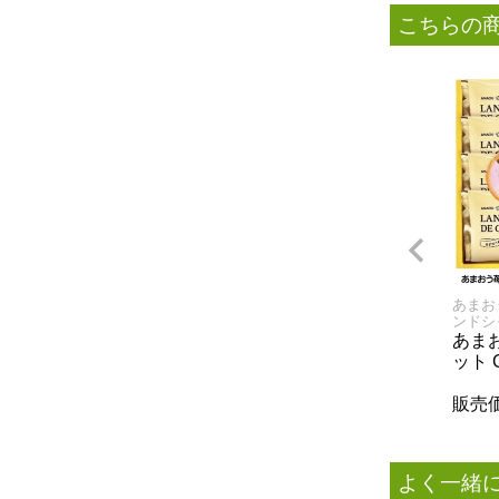
こちらの
あまお
ンドシ
あま
ット 
販売
よく一緒