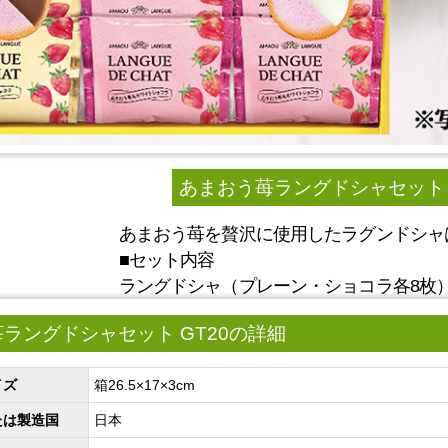
あまおう苺ラングドシャセット G
あまおう苺を贅沢に使用したラグンドシャ
■セット内容
ラングドシャ（プレーン・ショコラ各8枚
ラングドシャセット GT20の詳細
イズ
箱26.5×17×3cm
たは製造国
日本