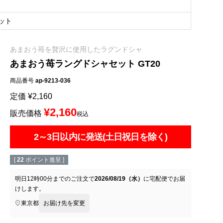
ット
あまおう苺を贅沢に使用したラグンドシャ
あまおう苺ラングドシャセット GT20
商品番号
ap-9213-036
定価
¥
2,160
¥
2,160
販売価格
税込
2～3日以内に発送(土日祝日を除く)
[
22
ポイント進呈 ]
明日
12時00分
までのご注文で
2026/08/19（水）
に
宅配便
でお届
けします。
東京都
お届け先を変更