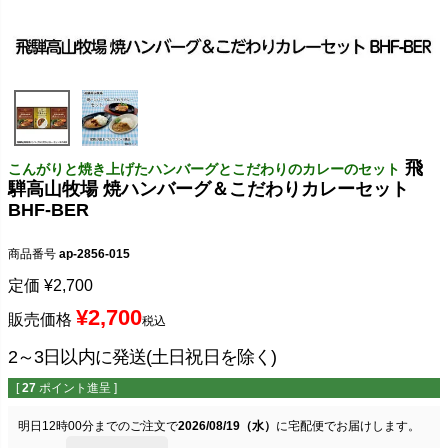
飛
こんがりと焼き上げたハンバーグとこだわりのカレーのセット
騨高山牧場 焼ハンバーグ＆こだわりカレーセット
BHF-BER
商品番号
ap-2856-015
定価
¥
2,700
¥
2,700
販売価格
税込
2～3日以内に発送(土日祝日を除く)
[
27
ポイント進呈 ]
明日
12時00分
までのご注文で
2026/08/19（水）
に
宅配便
でお届けします。