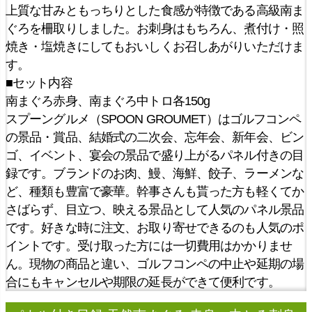
上質な甘みともっちりとした食感が特徴である高級南ま
ぐろを柵取りしました。お刺身はもちろん、煮付け・照
焼き・塩焼きにしてもおいしくお召しあがりいただけま
す。
■セット内容
南まぐろ赤身、南まぐろ中トロ各150g
スプーングルメ（SPOON GROUMET）はゴルフコンペ
の景品・賞品、結婚式の二次会、忘年会、新年会、ビン
ゴ、イベント、宴会の景品で盛り上がるパネル付きの目
録です。ブランドのお肉、鰻、海鮮、餃子、ラーメンな
ど、種類も豊富で豪華。幹事さんも貰った方も軽くてか
さばらず、目立つ、映える景品として人気のパネル景品
です。好きな時に注文、お取り寄せできるのも人気のポ
イントです。受け取った方には一切費用はかかりませ
ん。現物の商品と違い、ゴルフコンペの中止や延期の場
合にもキャンセルや期限の延長ができて便利です。