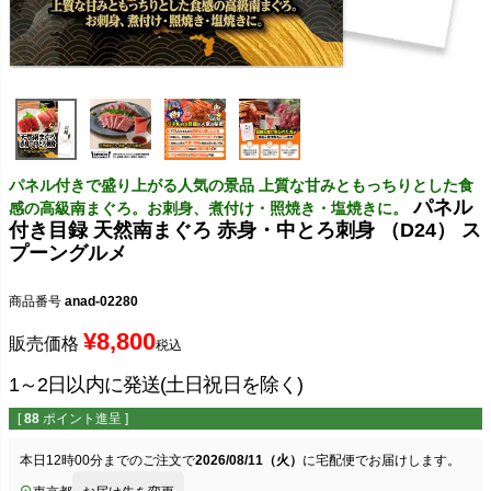
パネル付きで盛り上がる人気の景品 上質な甘みともっちりとした食
パネル
感の高級南まぐろ。お刺身、煮付け・照焼き・塩焼きに。
付き目録 天然南まぐろ 赤身・中とろ刺身 （D24） ス
プーングルメ
商品番号
anad-02280
¥
8,800
販売価格
税込
1～2日以内に発送(土日祝日を除く)
[
88
ポイント進呈 ]
本日
12時00分
までのご注文で
2026/08/11（火）
に
宅配便
でお届けします。