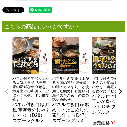
こちらの商品もいかがですか？
パネル付きで盛り上が
パネル付きで盛り上が
パネル付きで盛り上
る人気の景品 大分県
る人気の景品 愛媛産
る人気の景品 呼子の
産の新鮮な車海老を、
の鯛のカマを丸ごと使
いかをご自宅で楽し
魚介出汁の和風スープ
用した鯛めしと瀬戸内
る食べ比べセット
にくぐらせ、ポン酢で
海産のたこめしの素の
パネル付き目録 
食す！
詰め合わせ。
子いか食べ比べ
パネル付き目録 絆
パネル付き目録 鯛
ット D65 スプー
屋 車海老のしゃぶ
めし・たこめしの
ングルメ
しゃぶ （D28）
素詰合せ （D47）
スプーングルメ
スプーングルメ
販売価格
¥
11,55