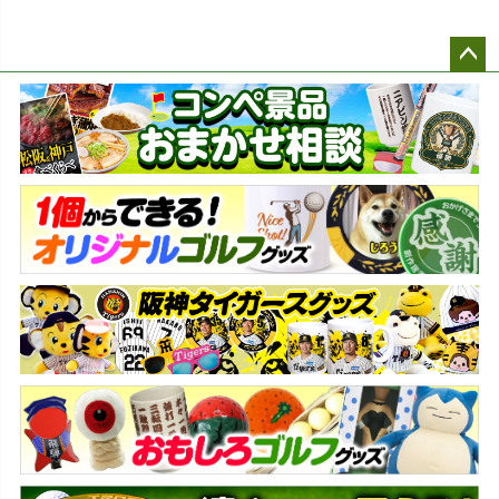
ペー
ジト
ップ
へ