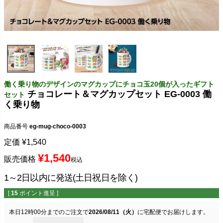
働く乗り物のデザインのマグカップにチョコ玉20個が入ったギフト
チョコレート＆マグカップセット EG-0003 働
セット
く乗り物
商品番号
eg-mug-choco-0003
定価
¥
1,540
¥
1,540
販売価格
税込
1～2日以内に発送(土日祝日を除く)
[
15
ポイント進呈 ]
本日
12時00分
までのご注文で
2026/08/11（火）
に
宅配便
でお届けします。