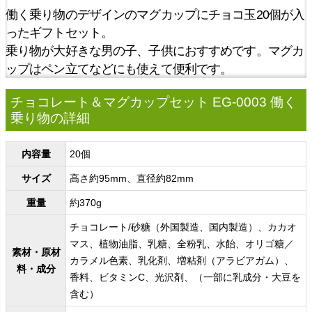
働く乗り物のデザインのマグカップにチョコ玉20個が入
ったギフトセット。
乗り物が大好きな男の子、子供におすすめです。マグカ
ップはペン立てなどにも使えて便利です。
チョコレート＆マグカップセット EG-0003 働く
乗り物の詳細
内容量
20個
サイズ
高さ約95mm、直径約82mm
重量
約370g
チョコレート/砂糖（外国製造、国内製造）、カカオ
マス、植物油脂、乳糖、全粉乳、水飴、オリゴ糖／
素材・原材
カラメル色素、乳化剤、増粘剤（アラビアガム）、
料・成分
香料、ビタミンC、光沢剤、（一部に乳成分・大豆を
含む）