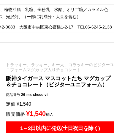
ス、植物油脂、乳糖、全粉乳、水飴、オリゴ糖／カラメル色
C、光沢剤、（一部に乳成分・大豆を含む）
83 大阪市中央区東心斎橋1-2-17 TEL06-6245-2138
トラッキー、ラッキー、キー太、コラッキーのビジターユ
ニフォームマグカップ入りチョコレート
阪神タイガース マスコットたち マグカップ
＆チョコレート（ビジターユニフォーム）
商品番号
26-ms-choco-vi
定価
¥
1,540
¥
1,540
販売価格
税込
1～2日以内に発送(土日祝日を除く)