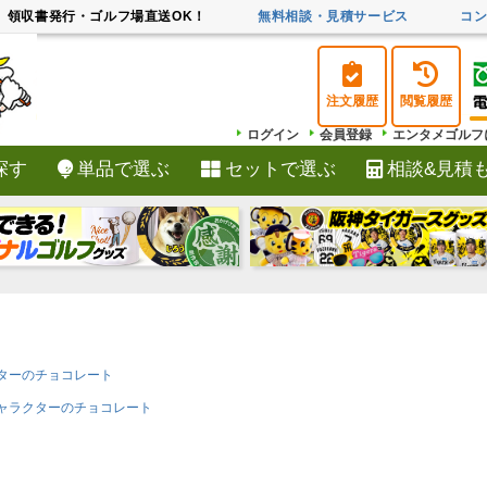
領収書発行・ゴルフ場直送OK！
無料相談・見積サービス
コ
注文履歴
閲覧履歴
ログイン
会員登録
エンタメゴルフ
探す
単品で選ぶ
セットで選ぶ
相談&見積
検索
ターのチョコレート
ャラクターのチョコレート