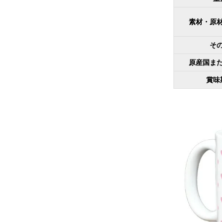
素材・原
そ
原産国ま
賞味