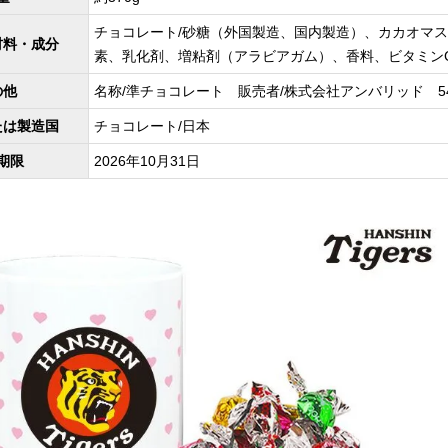
チョコレート/砂糖（外国製造、国内製造）、カカオマ
材料・成分
素、乳化剤、増粘剤（アラビアガム）、香料、ビタミン
の他
名称/準チョコレート 販売者/株式会社アンバリッド 542-00
たは製造国
チョコレート/日本
期限
2026年10月31日