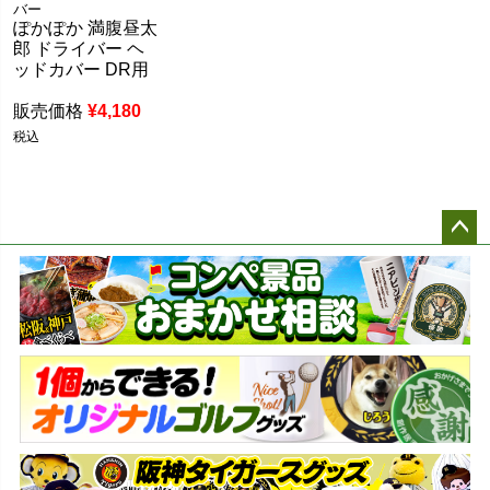
バー
ぽかぽか 満腹昼太
郎 ドライバー ヘ
ッドカバー DR用
販売価格
¥
4,180
税込
ペー
ジト
ップ
へ