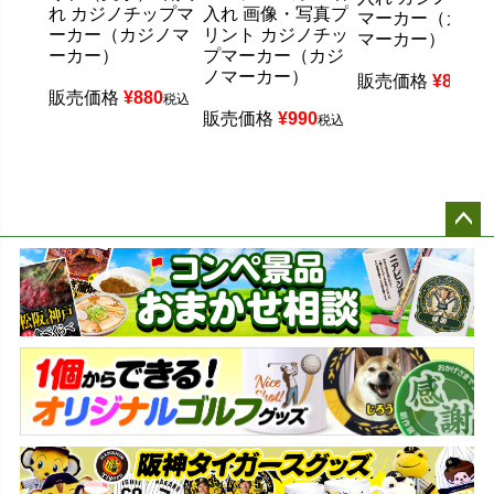
れ カジノチップマ
入れ 画像・写真プ
マーカー（カジ
ーカー（カジノマ
リント カジノチッ
マーカー）
ーカー）
プマーカー（カジ
ノマーカー）
販売価格
¥
880
税
販売価格
¥
880
税込
販売価格
¥
990
税込
ペー
ジト
ップ
へ