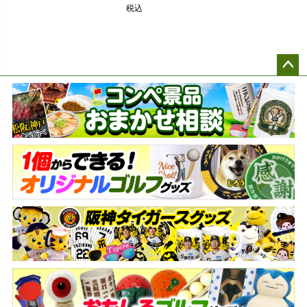
税込
ペー
ジト
ップ
へ