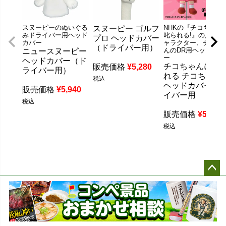
スヌーピーのぬいぐる
NHKの『チコちゃん
スヌーピー ゴルフ
みドライバー用ヘッド
叱られる!』の人気キ
プロ ヘッドカバー
カバー
ャラクター、チコち
（ドライバー用）
んのDR用ヘッドカバ
ニュースヌーピー
ー
ヘッドカバー（ド
チコちゃんに叱
販売価格
¥
5,280
ライバー用）
れる チコちゃん
税込
ヘッドカバー ド
販売価格
¥
5,940
イバー用
税込
販売価格
¥
5,500
税込
ペー
ジト
ップ
へ