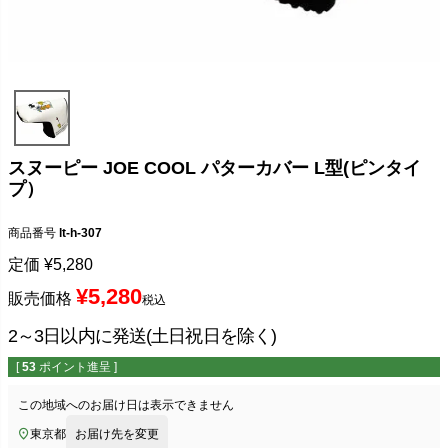
スヌーピー JOE COOL パターカバー L型(ピンタイ
プ）
商品番号
lt-h-307
定価
¥
5,280
¥
5,280
販売価格
税込
2～3日以内に発送(土日祝日を除く)
[
53
ポイント進呈 ]
この地域へのお届け日は表示できません
東京都
お届け先を変更