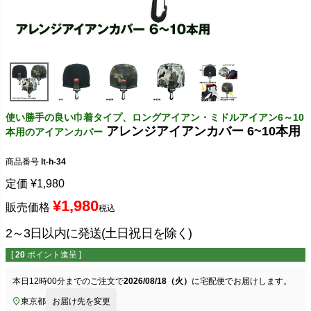
使い勝手の良い巾着タイプ、ロングアイアン・ミドルアイアン6～10
アレンジアイアンカバー 6~10本用
本用のアイアンカバー
商品番号
lt-h-34
定価
¥
1,980
¥
1,980
販売価格
税込
2～3日以内に発送(土日祝日を除く)
[
20
ポイント進呈 ]
本日
12時00分
までのご注文で
2026/08/18（火）
に
宅配便
でお届けします。
東京都
お届け先を変更