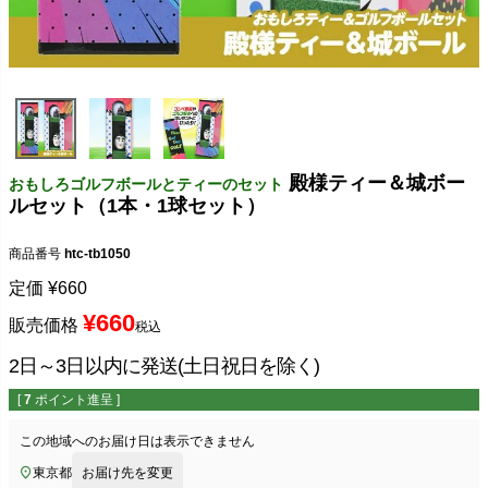
殿様ティー＆城ボー
おもしろゴルフボールとティーのセット
ルセット（1本・1球セット）
商品番号
htc-tb1050
定価
¥
660
¥
660
販売価格
税込
2日～3日以内に発送(土日祝日を除く)
[
7
ポイント進呈 ]
この地域へのお届け日は表示できません
東京都
お届け先を変更