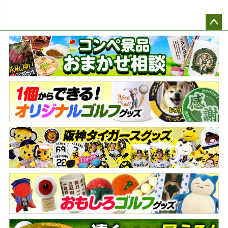
ペー
ジト
ップ
へ