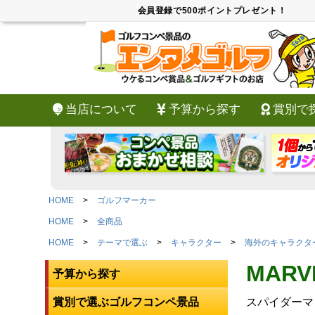
会員登録で500ポイントプレゼント！
当店について
予算から探す
賞別で
HOME
ゴルフマーカー
HOME
全商品
HOME
テーマで選ぶ
キャラクター
海外のキャラクタ
MAR
予算から探す
賞別で選ぶゴルフコンペ景品
スパイダーマ