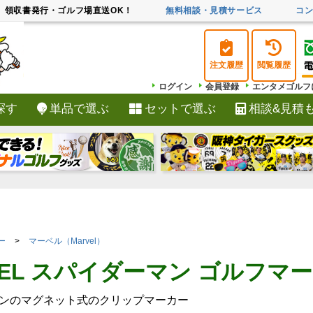
領収書発行・ゴルフ場直送OK！
無料相談・見積サービス
コ
注文履歴
閲覧履歴
ログイン
会員登録
エンタメゴルフ
探す
単品で選ぶ
セットで選ぶ
相談&見積
検索
ー
マーベル（Marvel）
VEL スパイダーマン ゴルフマ
ンのマグネット式のクリップマーカー