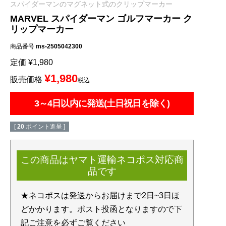
スパイダーマンのマグネット式のクリップマーカー
MARVEL スパイダーマン ゴルフマーカー ク
リップマーカー
商品番号
ms-2505042300
定価
¥
1,980
¥
1,980
販売価格
税込
3～4日以内に発送(土日祝日を除く)
[
20
ポイント進呈 ]
この商品はヤマト運輸ネコポス対応商
品です
★ネコポスは発送からお届けまで2日~3日ほ
どかかります。ポスト投函となりますので下
記ご注意を必ずご覧ください