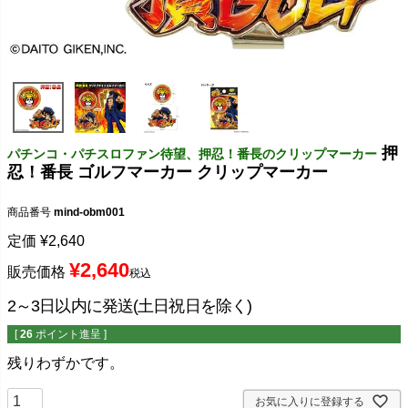
押
パチンコ・パチスロファン待望、押忍！番長のクリップマーカー
忍！番長 ゴルフマーカー クリップマーカー
商品番号
mind-obm001
定価
¥
2,640
¥
2,640
販売価格
税込
2～3日以内に発送(土日祝日を除く)
[
26
ポイント進呈 ]
残りわずかです。
お気に入りに登録する