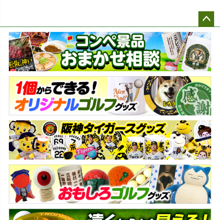
ペー
ジト
ップ
へ