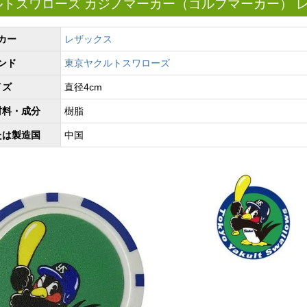
ルトスワローズ カジノマーカー（ゴルフマーカー） 
カー
レザックス
ンド
東京ヤクルトスワローズ
イズ
直径4cm
材料・成分
樹脂
たは製造国
中国