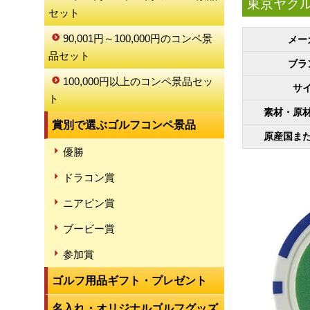
東京ヤク
セット
90,001円～100,000円のコンペ景
メー
品セット
ブラ
100,000円以上のコンペ景品セッ
サ
ト
素材・原
賞別で選ぶゴルフコンペ景品
原産国ま
優勝
ドラコン賞
ニアピン賞
ブービー賞
参加賞
ゴルフ用品ギフト・プレゼント
名入れ・オリジナルゴルフグッズ