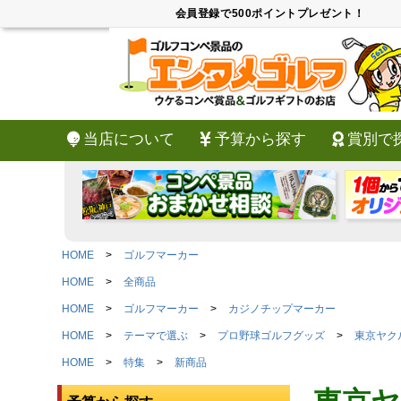
会員登録で500ポイントプレゼント！
当店について
予算から探す
賞別で
HOME
ゴルフマーカー
HOME
全商品
HOME
ゴルフマーカー
カジノチップマーカー
HOME
テーマで選ぶ
プロ野球ゴルフグッズ
東京ヤク
HOME
特集
新商品