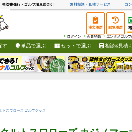
領収書発行・ゴルフ場直送OK！
無料相談・見積サービス
コ
注文履歴
閲覧履歴
ログイン
会員登録
エンタメゴルフ
探す
単品で選ぶ
セットで選ぶ
相談&見積
検索
ルトスワローズ ゴルフグッズ