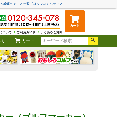
ンペ幹事やること一覧「ゴルフコンペディア」
カート
について
ご利用ガイド
よくあるご質問
もり
カート