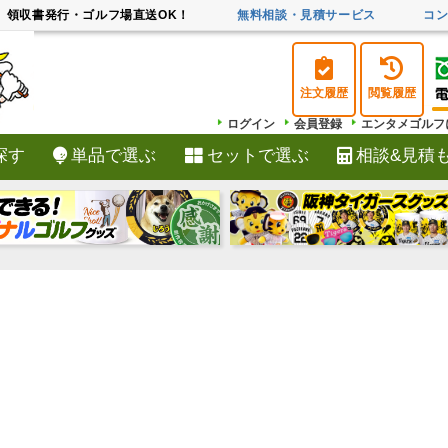
領収書発行・ゴルフ場直送OK！
無料相談・見積サービス
コ
注文履歴
閲覧履歴
ログイン
会員登録
エンタメゴルフ
探す
単品で選ぶ
セットで選ぶ
相談&見積
検索