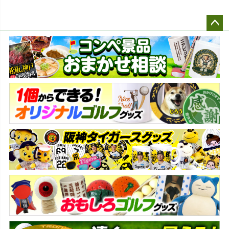
ペー
ジト
ップ
へ