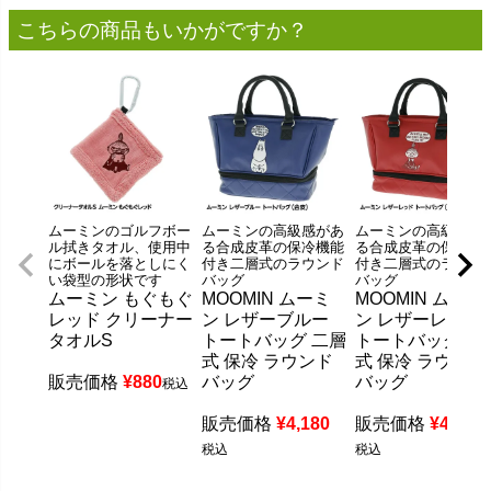
こちらの商品もいかがですか？
ムーミンのゴルフボー
ムーミンの高級感があ
ムーミンの高級感が
ル拭きタオル、使用中
る合成皮革の保冷機能
る合成皮革の保冷機
にボールを落としにく
付き二層式のラウンド
付き二層式のラウン
い袋型の形状です
バッグ
バッグ
ムーミン もぐもぐ
MOOMIN ムーミ
MOOMIN ムーミ
レッド クリーナー
ン レザーブルー
ン レザーレッド
タオルS
トートバッグ 二層
トートバッグ 二
式 保冷 ラウンド
式 保冷 ラウンド
販売価格
¥
880
バッグ
バッグ
税込
販売価格
¥
4,180
販売価格
¥
4,180
税込
税込