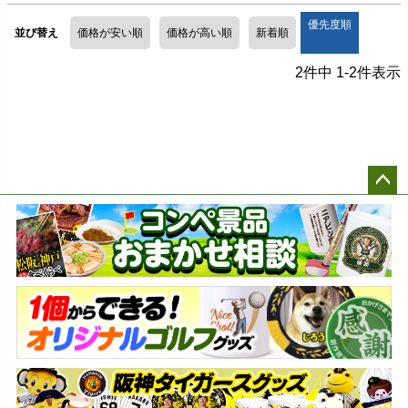
優先度順
並び替え
価格が安い順
価格が高い順
新着順
2
件中
1
-
2
件表示
ペー
ジト
ップ
へ