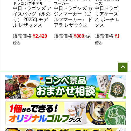
ドラゴンズモデル
マーカー
ース
中日ドラゴンズ ア
中日ドラゴンズ カ
中日ドラゴンズ 
イスバッグ（氷の
ジノマーカー（ゴ
リアケース 小物
う） 2025年モデ
ルフマーカー） ド
れ ポーチ レザッ
ル レザックス
アラ レザックス
クス
販売価格
¥
2,420
販売価格
¥
880
販売価格
¥
1,430
税込
税込
税込
ペー
ジト
ップ
へ