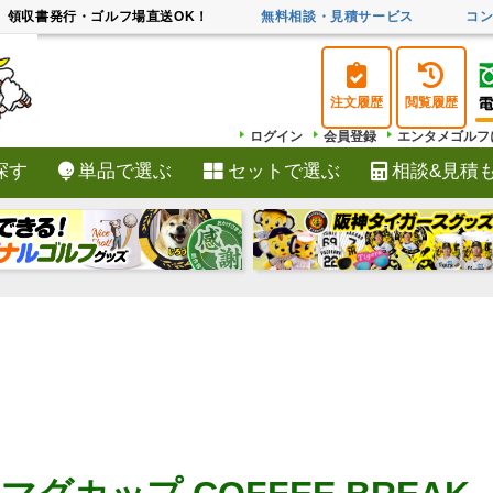
領収書発行・ゴルフ場直送OK！
無料相談・見積サービス
コ
注文履歴
閲覧履歴
ログイン
会員登録
エンタメゴルフ
探す
単品で選ぶ
セットで選ぶ
相談&見積
検索