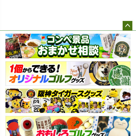
ペー
ジト
ップ
へ