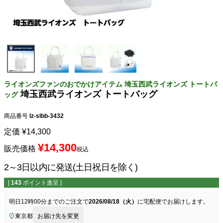
ライオンズファンのおでかけアイテム 埼玉西武ライオンズ トートバ
埼玉西武ライオンズ トートバッグ
ッグ
商品番号
lz-slbb-3432
定価
¥
14,300
¥
14,300
販売価格
税込
2～3日以内に発送(土日祝日を除く)
[
143
ポイント進呈 ]
明日
12時00分
までのご注文で
2026/08/18（火）
に
宅配便
でお届けします。
東京都
お届け先を変更