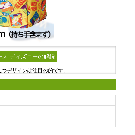
ース ディズニー
の解説
立つデザインは注目の的です。