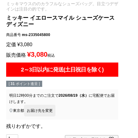
ミッキマウスののカラフルなシューズバッグ。目立つデザ
インは注目の的です。
ミッキー イエロースマイル シューズケース
ディズニー
商品番号
ms-2335045800
定価
¥
3,080
¥
3,080
販売価格
税込
2～3日以内に発送(土日祝日を除く)
[
31
ポイント進呈 ]
明日
12時00分
までのご注文で
2026/08/19（水）
に
宅配便
でお届
けします。
東京都
お届け先を変更
残りわずかです。