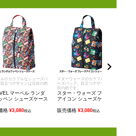
ベルのカラフルなシューズバ
スターウォーズのカラフルなシュ
ガー
。目立つデザインは注目の的
ーズバッグ。目立つデザインは注
ーズ
。
目の的です。
目の
VEL マーベル ランダ
スター・ウォーズ フレーク
ガー
ッペン シューズケース
アイコン シューズケース
シュ
価格
¥
3,080
販売価格
¥
3,080
販売
税込
税込