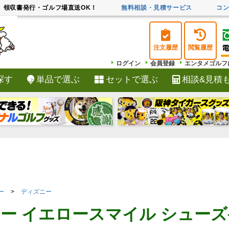
領収書発行・ゴルフ場直送OK！
無料相談・見積サービス
コ
注文履歴
閲覧履歴
ログイン
会員登録
エンタメゴルフ
探す
単品で選ぶ
セットで選ぶ
相談&見積
検索
ー
ディズニー
ー イエロースマイル シューズ