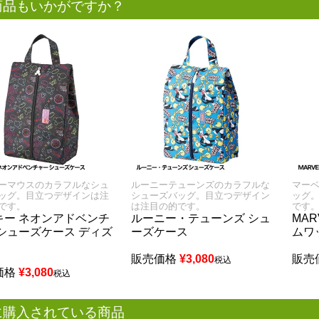
商品もいかがですか？
ーマウスのカラフルなシュ
ルーニーテューンズのカラフルな
マー
ッグ。目立つデザインは注
シューズバッグ。目立つデザイン
ッグ
です。
は注目の的です。
です
キー ネオンアドベンチ
ルーニー・テューンズ シュ
MAR
 シューズケース ディズ
ーズケース
ムワ
販売価格
¥
3,080
販売
税込
価格
¥
3,080
税込
に購入されている商品