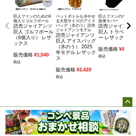
巨人ファンのための6
ペットボトルも冷やせ
巨人ファンのための
個入りゴルフボール
る大型サイズのアイス
急便カバー
バッグ（氷のう）読売
読売ジャイアンツ
読売ジャイアン
ジャイアンツモデル
巨人 ゴルフボール
巨人 トラベルカ
読売ジャイアンツ
（6個入り） レザ
ー レザックス
巨人 アイスバッグ
ックス
（氷のう） 2025
販売価格
¥
4,400
年モデル レザック
販売価格
¥
1,540
税込
ス
税込
販売価格
¥
2,420
税込
ペー
ジト
ップ
へ