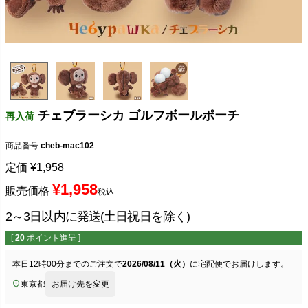
チェブラーシカ ゴルフボールポーチ
再入荷
商品番号
cheb-mac102
定価
¥
1,958
¥
1,958
販売価格
税込
2～3日以内に発送(土日祝日を除く)
[
20
ポイント進呈 ]
本日
12時00分
までのご注文で
2026/08/11（火）
に
宅配便
でお届けします。
東京都
お届け先を変更